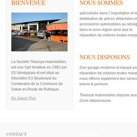
BIENVENUE
NOUS SOMMES
spécialisée dans l' importation et l
distribution de piéces détachées e
accessoires automobiles au sénég
dans la sous région ainsi que la
réparation de voitures toutes marq
NOUS DISPOSONS
La Société Thiaroye Automobiles
est une Sarl fondéee en 1982 par
d'un garage moderne et équipé po
03 Sénégalais et est situé au
réparation de voitures toutes marq
Kilométre 6,5 Boulevard du
nous offrons également des servic
Centenaire de la Commune de
tolerie & peinture.
Dakar ex-Route de Rufisque...
Thiaroye Automobiles dispose aus
En Savoir Plus
d'une dépanneuse.
CONTACT
TWITTER